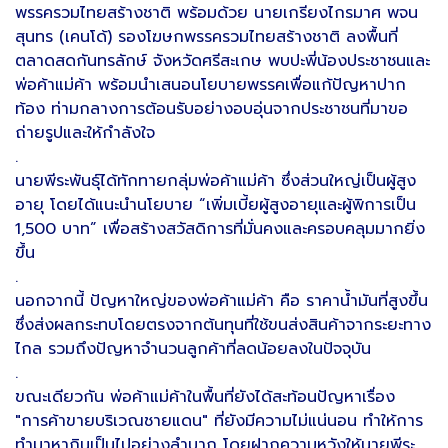
พรรครวมไทยสร้างชาติ พร้อมด้วย นายเกรียงไกรมาศ พจน
สุนทร (เคนโด้) รองโฆษกพรรครวมไทยสร้างชาติ ลงพื้นที่
ตลาดสดกันทรลักษ์ จังหวัดศรีสะเกษ พบปะพี่น้องประชาชนและ
พ่อค้าแม่ค้า พร้อมนำเสนอนโยบายพรรคเพื่อแก้ปัญหาปาก
ท้อง ท่ามกลางการต้อนรับอย่างอบอุ่นจากประชาชนที่มาขอ
ถ่ายรูปและให้กำลังใจ
.
นายพีระพันธุ์ได้ทักทายกลุ่มพ่อค้าแม่ค้า ซึ่งส่วนใหญ่เป็นผู้สูง
อายุ โดยได้แนะนำนโยบาย “เพิ่มเบี้ยผู้สูงอายุและผู้พิการเป็น
1,500 บาท” เพื่อสร้างสวัสดิการที่มั่นคงและครอบคลุมมากยิ่ง
ขึ้น
.
นอกจากนี้ ปัญหาใหญ่ของพ่อค้าแม่ค้า คือ ราคาน้ำมันที่สูงขึ้น
ซึ่งส่งผลกระทบโดยตรงจากต้นทุนที่ใช้ขนส่งสินค้าจากระยะทาง
ไกล รวมถึงปัญหาจำนวนลูกค้าที่ลดน้อยลงในปัจจุบัน
.
ขณะเดียวกัน พ่อค้าแม่ค้าในพื้นที่ยังได้สะท้อนปัญหาเรื่อง
"การค้าขายบริเวณชายแดน" ที่ยังมีความไม่แน่นอน ทำให้การ
ทำมาหากินเป็นไปอย่างลำบาก โดยฝากความหวังให้นายพีระ