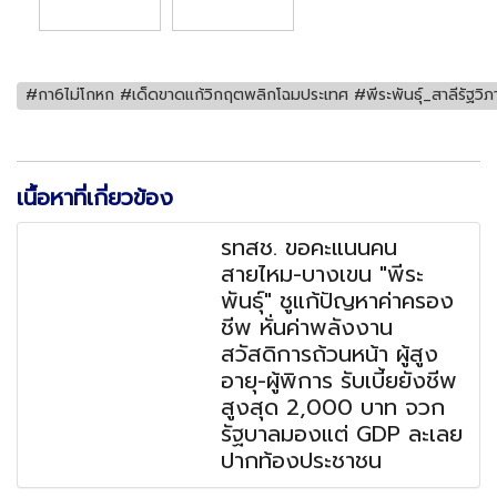
#กา6ไม่โกหก #เด็ดขาดแก้วิกฤตพลิกโฉมประเทศ #พีระพันธุ์_สาลีรัฐว
เนื้อหาที่เกี่ยวข้อง
รทสช. ขอคะแนนคน
สายไหม-บางเขน "พีระ
พันธุ์" ชูแก้ปัญหาค่าครอง
ชีพ หั่นค่าพลังงาน
สวัสดิการถ้วนหน้า ผู้สูง
อายุ-ผู้พิการ รับเบี้ยยังชีพ
สูงสุด 2,000 บาท จวก
รัฐบาลมองแต่ GDP ละเลย
ปากท้องประชาชน