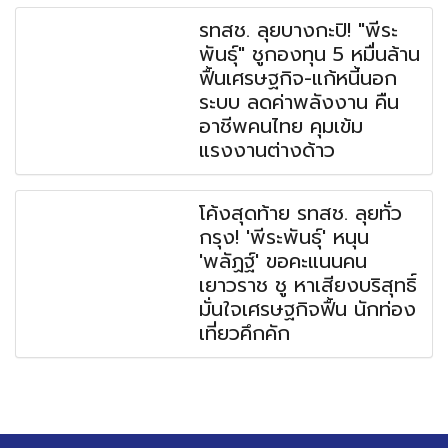
รทสช. ลุยบางกะปิ! "พีระ
พันธุ์" ชูกองทุน 5 หมื่นล้าน
ฟื้นเศรษฐกิจ-แก้หนี้นอก
ระบบ ลดค่าพลังงาน คืน
อาชีพคนไทย คุมเข้ม
แรงงานต่างด้าว
โค้งสุดท้าย รทสช. ลุยทั่ว
กรุง! 'พีระพันธุ์' หนุน
'พลัฏฐ์' ขอคะแนนคน
เยาวราช ชู หาเสียงบริสุทธิ์
มั่นใจเศรษฐกิจฟื้น นักท่อง
เที่ยวคึกคัก