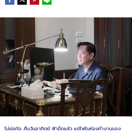
ไม่ย่อท้อ...คืนวันอาทิตย์ ฟ้ามืดแล้ว แต่ไฟในห้องทำงานของ