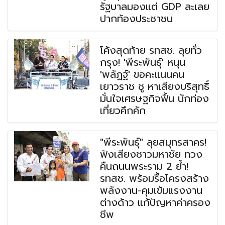
รัฐบาลมองแต่ GDP ละเลย
ปากท้องประชาชน
โค้งสุดท้าย รทสช. ลุยทั่ว
กรุง! 'พีระพันธุ์' หนุน
'พลัฏฐ์' ขอคะแนนคน
เยาวราช ชู หาเสียงบริสุทธิ์
มั่นใจเศรษฐกิจฟื้น นักท่อง
เที่ยวคึกคัก
"พีระพันธุ์" ลุยสมุทรสาคร!
ฟังเสียงชาวมหาชัย ทวง
คืนถนนพระราม 2 ย้ำ!
รทสช. พร้อมรื้อโครงสร้าง
พลังงาน-คุมเข้มแรงงาน
ต่างด้าว แก้ปัญหาค่าครอง
ชีพ