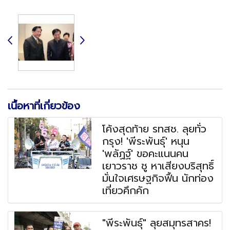
เนื้อหาที่เกี่ยวข้อง
โค้งสุดท้าย รทสช. ลุยทั่ว
กรุง! 'พีระพันธุ์' หนุน
'พลัฏฐ์' ขอคะแนนคน
เยาวราช ชู หาเสียงบริสุทธิ์
มั่นใจเศรษฐกิจฟื้น นักท่อง
เที่ยวคึกคัก
"พีระพันธุ์" ลุยสมุทรสาคร!