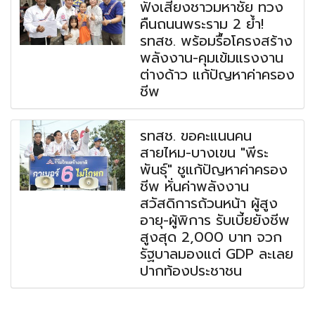
ฟังเสียงชาวมหาชัย ทวง
คืนถนนพระราม 2 ย้ำ!
รทสช. พร้อมรื้อโครงสร้าง
พลังงาน-คุมเข้มแรงงาน
ต่างด้าว แก้ปัญหาค่าครอง
ชีพ
รทสช. ขอคะแนนคน
สายไหม-บางเขน "พีระ
พันธุ์" ชูแก้ปัญหาค่าครอง
ชีพ หั่นค่าพลังงาน
สวัสดิการถ้วนหน้า ผู้สูง
อายุ-ผู้พิการ รับเบี้ยยังชีพ
สูงสุด 2,000 บาท จวก
รัฐบาลมองแต่ GDP ละเลย
ปากท้องประชาชน