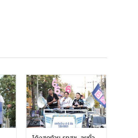
โค้งสุดท้าย รทสช. ลุยทั่ว