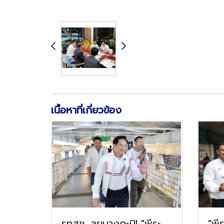
เนื้อหาที่เกี่ยวข้อง
รทสช. ลุยบางกะปิ! "พีระ
"พี