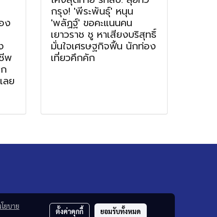
กรุง! 'พีระพันธุ์' หนุน
รอง
'พลัฏฐ์' ขอคะแนนคน
เยาวราช ชู หาเสียงบริสุทธิ์
ง
มั่นใจเศรษฐกิจฟื้น นักท่อง
งชีพ
เที่ยวคึกคัก
วก
ะเลย
นโยบาย
ตั้งค่าคุกกี้
ยอมรับทั้งหมด