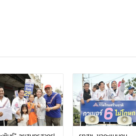
ระพันธุ์" ลุยสมุทรสาคร!
รทสช. ขอคะแนนคน