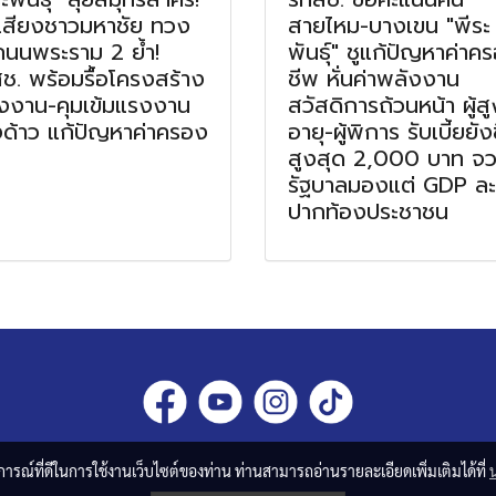
เสียงชาวมหาชัย ทวง
สายไหม-บางเขน "พีระ
ถนนพระราม 2 ย้ำ!
พันธุ์" ชูแก้ปัญหาค่าค
ช. พร้อมรื้อโครงสร้าง
ชีพ หั่นค่าพลังงาน
งงาน-คุมเข้มแรงงาน
สวัสดิการถ้วนหน้า ผู้สู
งด้าว แก้ปัญหาค่าครอง
อายุ-ผู้พิการ รับเบี้ยยั
สูงสุด 2,000 บาท จ
รัฐบาลมองแต่ GDP ล
ปากท้องประชาชน
บการณ์ที่ดีในการใช้งานเว็บไซต์ของท่าน ท่านสามารถอ่านรายละเอียดเพิ่มเติมได้ที่