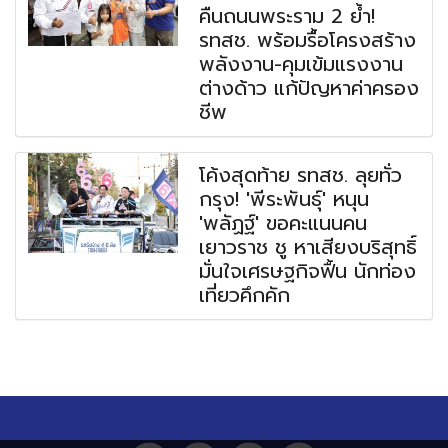
คืนถนนพระราม 2 ย้ำ!
รทสช. พร้อมรื้อโครงสร้าง
พลังงาน-คุมเข้มแรงงาน
ต่างด้าว แก้ปัญหาค่าครอง
ชีพ
โค้งสุดท้าย รทสช. ลุยทั่ว
กรุง! 'พีระพันธุ์' หนุน
'พลัฏฐ์' ขอคะแนนคน
เยาวราช ชู หาเสียงบริสุทธิ์
มั่นใจเศรษฐกิจฟื้น นักท่อง
เที่ยวคึกคัก