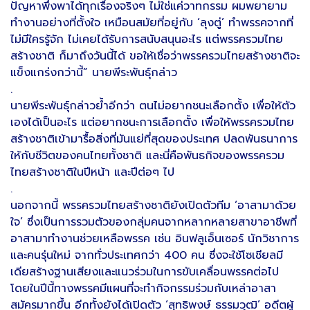
ปัญหาพึ่งพาได้ทุกเรื่องจริงๆ ไม่ใช่แค่วาทกรรม ผมพยายาม
ทำงานอย่างที่ตั้งใจ เหมือนสมัยที่อยู่กับ ‘ลุงตู่’ ทำพรรคจากที่
ไม่มีใครรู้จัก ไม่เคยได้รับการสนับสนุนอะไร แต่พรรครวมไทย
สร้างชาติ ก็มาถึงวันนี้ได้ ขอให้เชื่อว่าพรรครวมไทยสร้างชาติจะ
แข็งแกร่งกว่านี้” นายพีระพันธุ์กล่าว
.
นายพีระพันธุ์กล่าวย้ำอีกว่า ตนไม่อยากชนะเลือกตั้ง เพื่อให้ตัว
เองได้เป็นอะไร แต่อยากชนะการเลือกตั้ง เพื่อให้พรรครวมไทย
สร้างชาติเข้ามารื้อสิ่งที่มันแย่ที่สุดของประเทศ ปลดพันธนาการ
ให้กับชีวิตของคนไทยทั้งชาติ และนี่คือพันธกิจของพรรครวม
ไทยสร้างชาติในปีหน้า และปีต่อๆ ไป
.
นอกจากนี้ พรรครวมไทยสร้างชาติยังเปิดตัวทีม ‘อาสามาด้วย
ใจ’ ซึ่งเป็นการรวมตัวของกลุ่มคนจากหลากหลายสาขาอาชีพที่
อาสามาทำงานช่วยเหลือพรรค เช่น อินฟลูเอ็นเซอร์ นักวิชาการ
และคนรุ่นใหม่ จากทั่วประเทศกว่า 400 คน ซึ่งจะใช้โซเชียลมี
เดียสร้างฐานเสียงและแนวร่วมในการขับเคลื่อนพรรคต่อไป
โดยในปีนี้ทางพรรคมีแผนที่จะทำกิจกรรมร่วมกับเหล่าอาสา
สมัครมากขึ้น อีกทั้งยังได้เปิดตัว ‘สุทธิพงษ์ ธรรมวุฒิ’ อดีตผู้