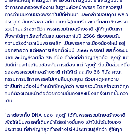
นายพีระพันธุ์ สาลีรัฐวิภาค รองนายกรัฐมนตรี และรัฐมนตรี
ว่าการกระทรวงพลังงาน ในฐานะหัวหน้าพรรค ได้กล่าวสรุป
การดำเนินงานของพรรคในปีที่ผ่านมา และกล่าวขอบคุณ พล.อ.
ประยุทธ์ จันทร์โอชา อดีตนายกรัฐมนตรี และอดีตสมาชิกพรรค
รวมไทยสร้างชาติว่า พรรครวมไทยสร้างชาติ สู้ให้ทุกปัญหา
พึ่งพาได้ทุกเรื่องทั้งในและนอกสภาในปี 2566 ต้องยอมรับ
ความจริงว่าเราเป็นพรรคเล็ก เป็นพรรคการเมืองน้องใหม่ อยู่
นอกสายตา แต่ผลการเลือกตั้งในปี 2566 พรรคมี สส.ทั้งระบบ
เขตและบัญชีรายชื่อ 36 ที่นั่ง กำลังที่สำคัญที่สุดคือ ‘ลุงตู่’ แม้
วันนี้ท่านจะไม่เกี่ยวข้องกับการเมือง แต่ ‘ลุงตู่’ ถือเป็นส่วนหนึ่ง
ของพรรครวมไทยสร้างชาติ ทำให้ได้ สส.ถึง 36 ที่นั่ง คณะ
กรรมการบริหารพรรคไม่เคยลืมบุญคุณ ด้วยเหตุผลความ
จำเป็นท่านต้องไปทำหน้าที่ใหญ่กว่า พรรครวมไทยสร้างชาติทุก
คนก็ต้องเดินหน้าต่อด้วยความมั่นคงและแข็งแกร่งมากขึ้นกว่า
เดิม
.
“เราต้องเก็บ DNA ของ ‘ลุงตู่’ ไว้กับพรรครวมไทยสร้างชาติ
เพื่อให้เป็นพรรคที่เดินหน้าได้อย่างมั่นคง เข้าไปนั่งในใจของ
ประชาชน ที่สำคัญที่สุดทำอย่างไรให้ประชาชนรู้สึกว่า สู้ให้ทุก