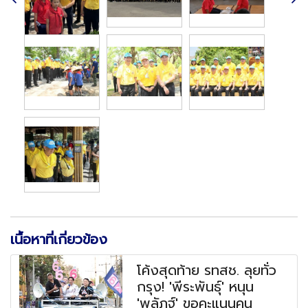
เนื้อหาที่เกี่ยวข้อง
โค้งสุดท้าย รทสช. ลุยทั่ว
กรุง! 'พีระพันธุ์' หนุน
'พลัฏฐ์' ขอคะแนนคน