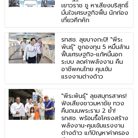
เยาวราช ชู หาเสียงบริสุทธิ์
มั่นใจเศรษฐกิจฟื้น นักท่อง
เที่ยวคึกคัก
รทสช. ลุยบางกะปิ! "พีระ
พันธุ์" ชูกองทุน 5 หมื่นล้าน
ฟื้นเศรษฐกิจ-แก้หนี้นอก
ระบบ ลดค่าพลังงาน คืน
อาชีพคนไทย คุมเข้ม
แรงงานต่างด้าว
"พีระพันธุ์" ลุยสมุทรสาคร!
ฟังเสียงชาวมหาชัย ทวง
คืนถนนพระราม 2 ย้ำ!
รทสช. พร้อมรื้อโครงสร้าง
พลังงาน-คุมเข้มแรงงาน
ต่างด้าว แก้ปัญหาค่าครอง