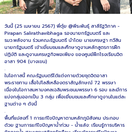
วันนี้ (25 เมษายน 2567) พี่ตุ๋ย @พีระพันธุ์ สาลีรัฐวิภาค -
Pirapan Salirathavibhaga รองนายกรัฐมนตรี และ
รมว.พลังงาน ร่วมคณะรัฐมนตรี นำโดย นายเศรษฐา ทวีสิน
นายกรัฐมนตรี เข้าเยี่ยมชมและศึกษาดูงานหลักสูตรการฝึก
ปฏิบัติ และดูงานเศรษฐกิจพอเพียง ของศูนย์ฝึกโรงเรียนจิต
อาสา 904 (บางเขน)
.
ในโอกาสนี้ คณะรัฐมนตรีได้แต่งกายด้วยชุดจิตอาสา
พระราชทาน เสื้อโปโลสีเหลืองตราสัญลักษณ์ 72 พรรษา
เนื่องในโอกาสมหามงคลเฉลิมพระชนมพรรษา 6 รอบ และมีการ
แบ่งกลุ่มออกเป็น 3 กลุ่ม เพื่อเยี่ยมชมและศึกษาดูงานในแต่ละ
ฐานต่าง ๆ ดังนี้
.
พื้นที่แปลงที่ 1 การแก้ไขปัญหาตามหลักภูมิสังคม ประกอบ
ด้วย ฐานการแก้ไขปัญหาน้ำท่วม - น้ำแล้ง: เรียนรู้การบริหาร