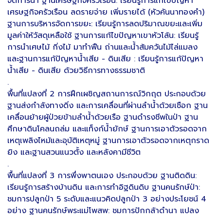
จัดการน้ำ ฐานเศรษฐกิจครัวเรือน: เรียนรู้การแก้ไขปัญหา
เศรษฐกิจครัวเรือน ลดรายจ่าย เพิ่มรายได้ (หัวคันนาทองคำ)
ฐานการบริหารจัดการขยะ: เรียนรู้การลดปริมาณขยะและเพิ่ม
มูลค่าให้วัสดุเหลือใช้ ฐานการแก้ไขปัญหาเขาหัวโล้น: เรียนรู้
การนำเศษไม้ กิ่งไม้ มาทำฟืน ถ่านและน้ำส้มควันไม้ไล่แมลง
และฐานการแก้ปัญหาน้ำเสีย - ดินเสีย : เรียนรู้การแก้ปัญหา
น้ำเสีย - ดินเสีย ด้วยวิธีการทางธรรมชาติ
.
พื้นที่แปลงที่ 2 การฝึกเผชิญสถานการณ์วิกฤต ประกอบด้วย
ฐานส่งกำลังทางดิ่ง และการเคลื่อนที่ผ่านลำน้ำด้วยเชือก ฐาน
เคลื่อนย้ายผู้ป่วยข้ามลำน้ำด้วยเรือ ฐานดำรงชีพในป่า ฐาน
ศึกษาดินโคลนถล่ม และแท็งก์น้ำยักษ์ ฐานการเอาตัวรอดจาก
เหตุเพลิงไหม้และอุบัติเหตุหมู่ ฐานการเอาตัวรอดจากเหตุกราด
ยิง และฐานสวนแนวตั้ง และหลังคามีชีวิต
.
พื้นที่แปลงที่ 3 การพึ่งพาตนเอง ประกอบด้วย ฐานติดดิน:
เรียนรู้การสร้างบ้านดิน และการทำอิฐดินดิบ ฐานคนรักษ์ป่า:
ชมการปลูกป่า 5 ระดับและแนวคิดปลูกป่า 3 อย่างประโยชน์ 4
อย่าง ฐานคนรักษ์พระแม่โพสพ: ชมการปักกล้าดำนา แปลง