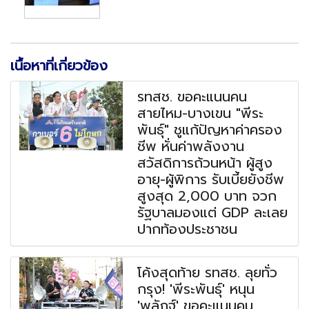
เนื้อหาที่เกี่ยวข้อง
รทสช. ขอคะแนนคน
สายไหม-บางเขน "พีระ
พันธุ์" ชูแก้ปัญหาค่าครอง
ชีพ หั่นค่าพลังงาน
สวัสดิการถ้วนหน้า ผู้สูง
อายุ-ผู้พิการ รับเบี้ยยังชีพ
สูงสุด 2,000 บาท จวก
รัฐบาลมองแต่ GDP ละเลย
ปากท้องประชาชน
โค้งสุดท้าย รทสช. ลุยทั่ว
กรุง! 'พีระพันธุ์' หนุน
'พลัฏฐ์' ขอคะแนนคน