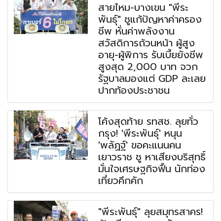
สายไหม-บางเขน "พีระ
พันธุ์" ชูแก้ปัญหาค่าครอง
ชีพ หั่นค่าพลังงาน
สวัสดิการถ้วนหน้า ผู้สูง
อายุ-ผู้พิการ รับเบี้ยยังชีพ
สูงสุด 2,000 บาท จวก
รัฐบาลมองแต่ GDP ละเลย
ปากท้องประชาชน
โค้งสุดท้าย รทสช. ลุยทั่ว
กรุง! 'พีระพันธุ์' หนุน
'พลัฏฐ์' ขอคะแนนคน
เยาวราช ชู หาเสียงบริสุทธิ์
มั่นใจเศรษฐกิจฟื้น นักท่อง
เที่ยวคึกคัก
"พีระพันธุ์" ลุยสมุทรสาคร!