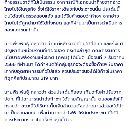
ก๊าซธรรมชาติที่ไม่เป็นธรรม จากกรณีที่เอกชนนำก๊าซจากอ่าว
ไทยไปใช้ในธุรกิจ ซึ่งได้ใช้ราคาเดียวกับประชาชนนั้น ประเด็นนี้
ตนได้ลงไปตรวจสอบแล้ว และได้รับคำตอบว่าก๊าซฯ จากอ่าว
ไทยไม่ได้ถูกนำมาใช้ได้ทั้งหมด และที่ผ่านมาเป็นการดำเนินการ
ของเอกชนเท่านั้น
นายพีระพันธุ์ กล่าวอีกว่า แต่หลังจากที่ตนได้ศึกษา และเร่งแก้
ปัญหากับหน่วยงานที่เกี่ยวข้อง กระทั่งล่าสุด คณะกรรมการ
นโยบายพลังงานแห่งชาติ (กพช.) ได้มีมติ เมื่อวันที่ 7 ธันวาคม
2566 ที่ผ่านมา ได้กำหนดให้กลุ่มธุรกิจจะต้องซื้อก๊าซฯ ในราคา
เท่ากับอุตสาหกรรมทั่วไปแล้ว ส่วนประชาชนจะได้ใช้ก๊าซในราคา
ที่ถูกคือที่ประมาณ 219 บาท
นายพีระพันธุ์ กล่าวว่า ส่วนประเด็นที่สอง เกี่ยวกับค่าปรับจาก
ปตท. ที่ไม่สามารถนำส่งก๊าซฯ ได้ตามสัญญานั้น ตนขอแจ้งให้
ทราบว่า ขณะนี้ได้เรียกเก็บเงินจำนวนดังกล่าวมาแล้วและได้นำ
มาเป็นส่วนสมทบ เพื่อนำมาลดค่าไฟฟ้าให้กับประชาชน ที่ได้มี
การประกาศราคาไปครั้งล่าสุดนี้ด้วย