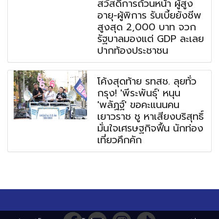
สวัสดิการถ้วนหน้า ผู้สูง
อายุ-ผู้พิการ รับเบี้ยยังชีพ
สูงสุด 2,000 บาท จวก
รัฐบาลมองแต่ GDP ละเลย
ปากท้องประชาชน
โค้งสุดท้าย รทสช. ลุยทั่ว
กรุง! 'พีระพันธุ์' หนุน
'พลัฏฐ์' ขอคะแนนคน
เยาวราช ชู หาเสียงบริสุทธิ์
มั่นใจเศรษฐกิจฟื้น นักท่อง
เที่ยวคึกคัก