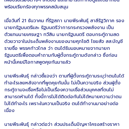
เพื่อปรับเรื่องต่างๆ ให้ดีขึ้น และสามารถกำกับดูแลได้มากขึ้น
พร้อมเรียกร้องทุกพรรคสนับสนุน
เมื่อวันที่ 21 ธันวาคม ที่รัฐสภา นายพีระพันธุ์ สาลีรัฐวิภาค รอง
นายกรัฐมนตรีและ รัฐมนตรีว่าการกระทรวงพลังงาน เป็น
ตัวแทนนายเศรษฐา ทวีสิน นายกรัฐมนตรี ตอบกระทู้ถามสด
ด้วยวาจาในประเด็นพลังงานของนายศุภโชติ ไชยสัจ สส.บัญชี
รายชื่อ พรรคก้าวไกล ว่า ตนได้รับมอบหมายจากนายก
รัฐมนตรีเพื่อตอบคำถามกับผู้ตั้งกระทู้ถามดังกล่าว ซึ่งก่อน
หน้านี้เคยมีโอกาสพูดคุยกันมาแล้ว
นายพีระพันธุ์ กล่าวชี้แจงว่า ตามที่ผู้ตั้งกระทู้ถามระบุว่าตนไมได้
ทำอะไรเลยหลังจากที่พูดคุยกันนั้น ไม่เป็นความจริง ส่วนผู้ตั้ง
กระทู้ถามจะเชื่อหรือไม่เป็นเรื่องความเชื่อส่วนบุคคลที่ตนไม่
สามารถห้ามได้ ทั้งนี้การไม่ได้ติดต่อกันไม่ได้หมายความว่าตน
ไม่ได้ทำอะไร เพราะในความเป็นจริง ตนได้ทำงานมาอย่างต่อ
เนื่อง
นายพีระพันธุ์ กล่าวต่อว่า ส่วนประเด็นปัญหาโครงสร้างราคา