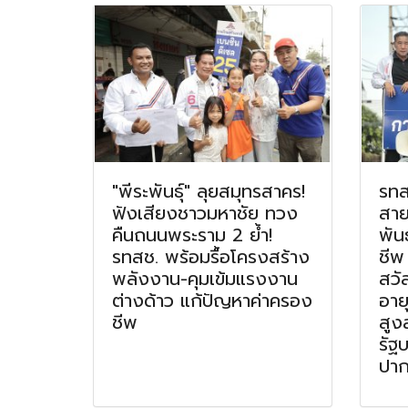
"พีระพันธุ์" ลุยสมุทรสาคร!
รทส
ฟังเสียงชาวมหาชัย ทวง
สาย
คืนถนนพระราม 2 ย้ำ!
พัน
รทสช. พร้อมรื้อโครงสร้าง
ชีพ
พลังงาน-คุมเข้มแรงงาน
สวั
ต่างด้าว แก้ปัญหาค่าครอง
อายุ
ชีพ
สูง
รัฐ
ปาก