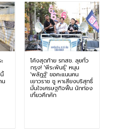
ระ
โค้งสุดท้าย รทสช. ลุยทั่ว
กรุง! 'พีระพันธุ์' หนุน
ี้
'พลัฏฐ์' ขอคะแนนคน
าน
เยาวราช ชู หาเสียงบริสุทธิ์
มั่นใจเศรษฐกิจฟื้น นักท่อง
เที่ยวคึกคัก