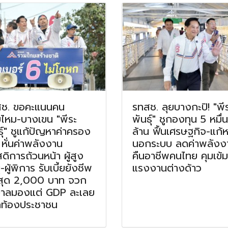
ช. ขอคะแนนคน
รทสช. ลุยบางกะปิ! "พี
ไหม-บางเขน "พีระ
พันธุ์" ชูกองทุน 5 หมื่น
ธุ์" ชูแก้ปัญหาค่าครอง
ล้าน ฟื้นเศรษฐกิจ-แก้หน
 หั่นค่าพลังงาน
นอกระบบ ลดค่าพลังง
สดิการถ้วนหน้า ผู้สูง
คืนอาชีพคนไทย คุมเข้ม
-ผู้พิการ รับเบี้ยยังชีพ
แรงงานต่างด้าว
สุด 2,000 บาท จวก
บาลมองแต่ GDP ละเลย
ท้องประชาชน