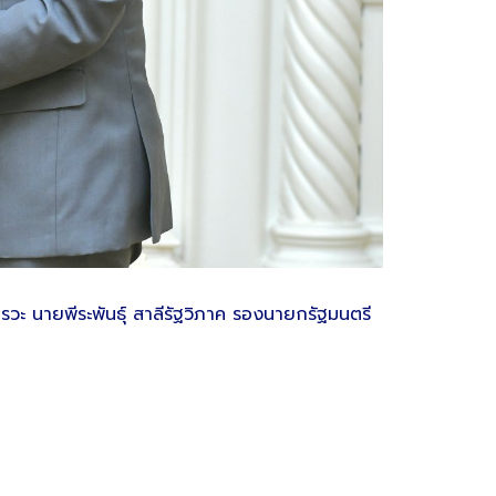
วะ นายพีระพันธุ์ สาลีรัฐวิภาค รองนายกรัฐมนตรี