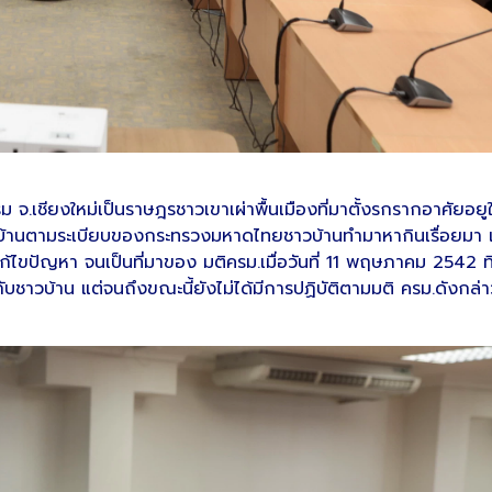
ิม จ.เชียงใหม่เป็นราษฎรชาวเขาเผ่าพื้นเมืองที่มาตั้งรกรากอาศัยอยูใน
มู่บ้านตามระเบียบของกระทรวงมหาดไทยชาวบ้านทำมาหากินเรื่อยมา แต
บาลแก้ไขปัญหา จนเป็นที่มาของ มติครม.เมื่อวันที่ 11 พฤษภาคม 25
บชาวบ้าน แต่จนถึงขณะนี้ยังไม่ได้มีการปฏิบัติตามมติ ครม.ดังกล่าว 