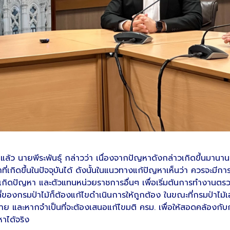
ล้ว นายพีระพันธุ์ กล่าวว่า เนื่องจากปัญหาดังกล่าวเกิดขึ้นมานานแ
ี่เกิดขึ้นในปัจจุบันได้ ดังนั้นในแนวทางแก้ปัญหาเห็นว่า ควรจะมี
่เกิดปัญหา และตัวแทนหน่วยราชการอื่นๆ เพื่อเริ่มต้นการทำงานตรว
ของกรมป่าไม้ก็ต้องแก้ไขดำเนินการให้ถูกต้อง ในขณะที่กรมป่าไม้เ
องฝ่าย และหากจำเป็นที่จะต้องเสนอแก้ไขมติ ครม. เพื่อให้สอดคล้อง
หาได้จริง