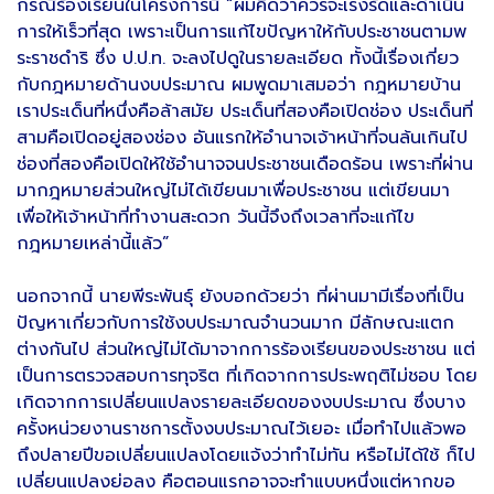
กรณีร้องเรียนในโครงการนี้ “ผมคิดว่าควรจะเร่งรัดและดำเนิน
การให้เร็วที่สุด เพราะเป็นการแก้ไขปัญหาให้กับประชาชนตามพ
ระราชดำริ ซึ่ง ป.ป.ท. จะลงไปดูในรายละเอียด ทั้งนี้เรื่องเกี่ยว
กับกฎหมายด้านงบประมาณ ผมพูดมาเสมอว่า กฎหมายบ้าน
เราประเด็นที่หนึ่งคือล้าสมัย ประเด็นที่สองคือเปิดช่อง ประเด็นที่
สามคือเปิดอยู่สองช่อง อันแรกให้อำนาจเจ้าหน้าที่จนล้นเกินไป
ช่องที่สองคือเปิดให้ใช้อำนาจจนประชาชนเดือดร้อน เพราะที่ผ่าน
มากฎหมายส่วนใหญ่ไม่ได้เขียนมาเพื่อประชาชน แต่เขียนมา
เพื่อให้เจ้าหน้าที่ทำงานสะดวก วันนี้จึงถึงเวลาที่จะแก้ไข
กฎหมายเหล่านี้แล้ว”
นอกจากนี้ นายพีระพันธุ์ ยังบอกด้วยว่า ที่ผ่านมามีเรื่องที่เป็น
ปัญหาเกี่ยวกับการใช้งบประมาณจำนวนมาก มีลักษณะแตก
ต่างกันไป ส่วนใหญ่ไม่ได้มาจากการร้องเรียนของประชาชน แต่
เป็นการตรวจสอบการทุจริต ที่เกิดจากการประพฤติไม่ชอบ โดย
เกิดจากการเปลี่ยนแปลงรายละเอียดของงบประมาณ ซึ่งบาง
ครั้งหน่วยงานราชการตั้งงบประมาณไว้เยอะ เมื่อทำไปแล้วพอ
ถึงปลายปีขอเปลี่ยนแปลงโดยแจ้งว่าทำไม่ทัน หรือไม่ได้ใช้ ก็ไป
เปลี่ยนแปลงย่อลง คือตอนแรกอาจจะทำแบบหนึ่งแต่หากขอ