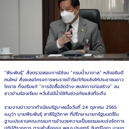
“พีระพันธุ์” สั่งตรวจสอบการใช้งบ “กรมน้ำบาดาล” หลังอธิบดี
คนใหม่ สั่งชะลอโครงการพระราชดำริแก้ภัยแล้งให้ประชาชนชาว
โคราช ทั้งปรับแก้ “การจัดซื้อจัดจ้าง-สเปคการก่อสร้าง” จน
ชาวบ้านร้องเรียน หวั่นไม่มีน้ำใช้ทันช่วงภัยแล้งที่จะถึง
รายงานข่าวจากทำเนียบรัฐบาลเมื่อวันที่ 24 ตุลาคม 2565
ระบุว่า นายพีระพันธุ์ สาลีรัฐวิภาค ที่ปรึกษานายกรัฐมนตรีใน
ฐานะประธานคณะกรรมการอำนวยความเป็นธรรมและเร่งรัดการ
ปฏิบัติราชการ ตามคำสั่งของ พล.อ.ประยุทธ์ จันทร์โอชา นายก