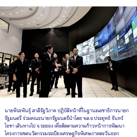
นายพีระพันธุ์ สาลีรัฐวิภาค ปฏิบัติหน้าที่ในฐานะเลขาธิการนายก
รัฐมนตรี ร่วมคณะนายกรัฐมนตรีนำโดย พล.อ.ประยุทธ์ จันทร์
โอชา เดินทางไป จ.ระยอง เพื่อติดตามความก้าวหน้าการพัฒนา
โครงการเขตนวัตกรรมระเบียงเศรษฐกิจพิเศษภาคตะวันออก