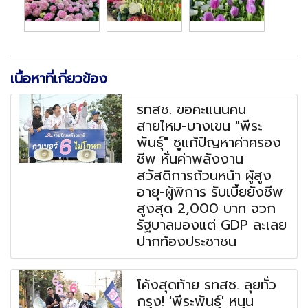
เนื้อหาที่เกี่ยวข้อง
รทสช. ขอคะแนนคน
สายไหม-บางเขน "พีระ
พันธุ์" ชูแก้ปัญหาค่าครอง
ชีพ หั่นค่าพลังงาน
สวัสดิการถ้วนหน้า ผู้สูง
อายุ-ผู้พิการ รับเบี้ยยังชีพ
สูงสุด 2,000 บาท จวก
รัฐบาลมองแต่ GDP ละเลย
ปากท้องประชาชน
โค้งสุดท้าย รทสช. ลุยทั่ว
กรุง! 'พีระพันธุ์' หนุน