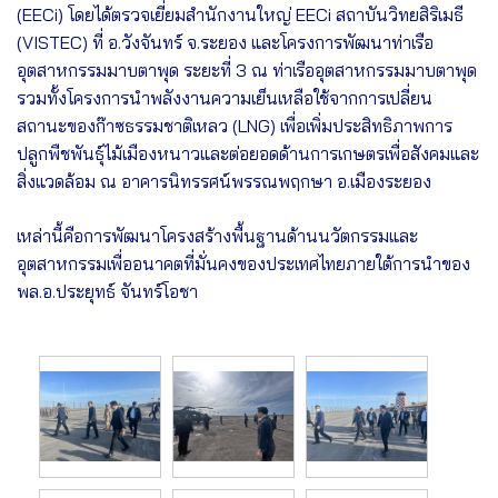
(EECi) โดยได้ตรวจเยี่ยมสำนักงานใหญ่ EECi สถาบันวิทยสิริเมธี
(VISTEC) ที่ อ.วังจันทร์ จ.ระยอง และโครงการพัฒนาท่าเรือ
อุตสาหกรรมมาบตาพุด ระยะที่ 3 ณ ท่าเรืออุตสาหกรรมมาบตาพุด
รวมทั้งโครงการนำพลังงานความเย็นเหลือใช้จากการเปลี่ยน
สถานะของก๊าซธรรมชาติเหลว (LNG) เพื่อเพิ่มประสิทธิภาพการ
ปลูกพืชพันธุ์ไม้เมืองหนาวและต่อยอดด้านการเกษตรเพื่อสังคมและ
สิ่งแวดล้อม ณ อาคารนิทรรศน์พรรณพฤกษา อ.เมืองระยอง
เหล่านี้คือการพัฒนาโครงสร้างพื้นฐานด้านนวัตกรรมและ
อุตสาหกรรมเพื่ออนาคตที่มั่นคงของประเทศไทยภายใต้การนำของ
พล.อ.ประยุทธ์ จันทร์โอชา