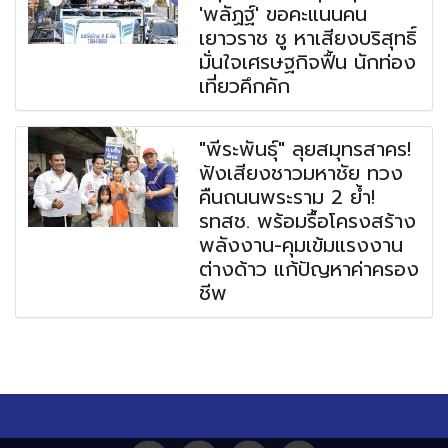
'พลัฏฐ์' ขอคะแนนคน
เยาวราช ชู หาเสียงบริสุทธิ์
มั่นใจเศรษฐกิจฟื้น นักท่อง
เที่ยวคึกคัก
"พีระพันธุ์" ลุยสมุทรสาคร!
ฟังเสียงชาวมหาชัย ทวง
คืนถนนพระราม 2 ย้ำ!
รทสช. พร้อมรื้อโครงสร้าง
พลังงาน-คุมเข้มแรงงาน
ต่างด้าว แก้ปัญหาค่าครอง
ชีพ