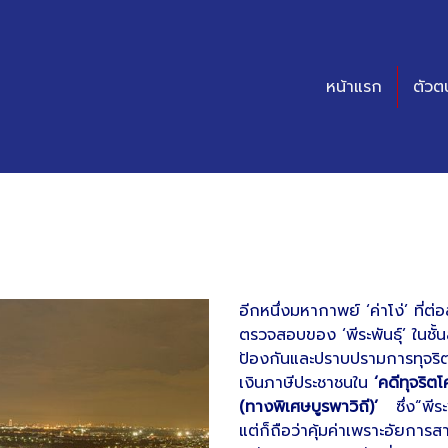
หน้าแรก
ตัวต
อีกหนึ่งมหากาพย์ ‘ค่าโง่’ ที่ต
ตรวจสอบของ ‘พีระพันธุ์’ ในช
ป้องกันและปราบปรามการทุจริ
เงินภาษีประชาชนใน
‘คดีทุจริ
(ทางพิเศษบูรพาวิถี)’
ซึ่ง“พี
แต่ก็ถือว่าคุ้มค่าเพราะอัยก