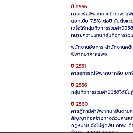
ปี 2555
ศาลแพ่งพิพากษาให้ กทพ. แพ้
ดอกเบี้ย 7.5% ต่อปี นับตั้งแต่
เสร็จให้กลุ่มกิจการร่วมค้าบีบี
ทนายความแทนกลุ่มกิจการร่วมค
พนักงานอัยการ สำนักงานคดีแพ
พิพากษาศาลแพ่ง
ปี 2551
ศาลอุทธรณ์พิพากษากลับ ยกฟ้อง
ปี 2556
กลุ่มกิจการร่วมค้าบีบีซีดีได้
ปี 2560
ศาลฎีกามีคำพิพากษายืนตามศา
สัญญาก่อสร้างทางด่วนสายบาง
กฎหมาย จึงไม่ผูกพัน กทพ. ถือว
จำนวน 9,600 ล้านบาท