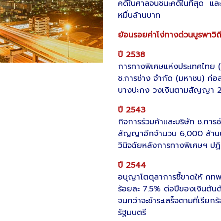
คดีในศาลจนชนะคดีในที่สุด และ
หมื่นล้านบาท
ย้อนรอยค่าโง่ทางด่วนบูรพาวิถ
ปี 2538
การทางพิเศษแห่งประเทศไทย (กทพ
ช.การช่าง จำกัด (มหาชน) ก่
บางปะกง วงเงินตามสัญญา 2
ปี 2543
กิจการร่วมค้าและบริษัท ช.การช่า
สัญญาอีกจำนวน 6,000 ล้านบาท
วินิจฉัยหลังการทางพิเศษฯ ปฏิเ
ปี 2544
อนุญาโตตุลาการชี้ขาดให้ กทพ
ร้อยละ 7.5% ต่อปีของเงินต้นดั
จนกว่าจะชำระเสร็จตามที่เรียก
รัฐมนตรี